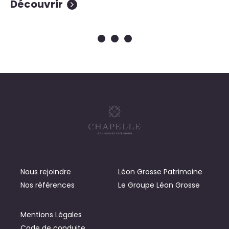
Découvrir
D
Nous rejoindre
Léon Grosse Patrimoine
Nos références
Le Groupe Léon Grosse
Mentions Légales
Code de conduite